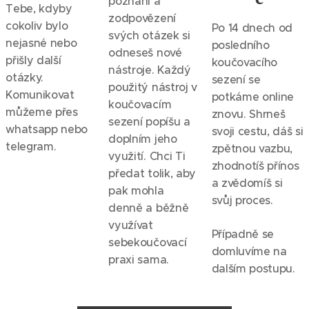
poznání a
Tebe, kdyby
zodpovězení
cokoliv bylo
Po 14 dnech od
svých otázek si
nejasné nebo
posledního
odneseš nové
přišly další
koučovacího
nástroje. Každý
otázky.
sezení se
použitý nástroj v
Komunikovat
potkáme online
koučovacím
můžeme přes
znovu. Shrneš
sezení popíšu a
whatsapp nebo
svoji cestu, dáš si
doplním jeho
telegram.
zpětnou vazbu,
využití. Chci Ti
zhodnotíš přínos
předat tolik, aby
a zvědomíš si
pak mohla
svůj proces.
denně a běžně
využívat
Případně se
sebekoučovací
domluvíme na
praxi sama.
dalším postupu.