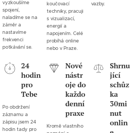
vyzkoušíme
koučovací
vazby.
spojení,
techniky, pracuji
naladíme se na
s vizualizací,
záměr a
energií a
nastavíme
napojením. Celé
frekvenci
probíhá online
potkávání se.
nebo v Praze.
24
Nové
Shrnu
hodin
nástr
jící
pro
oje do
schůz
Tebe
každo
ka
denní
30mi
Po obdržení
praxe
nut
záznamu a
onlin
zápisu jsem 24
Kromě vlastního
hodin tady pro
e