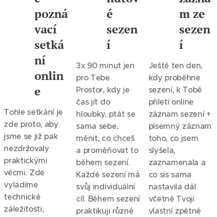
pokud mě vyhledáš, změna je nevyhnutelná.
pozná
é
m ze
vací
sezen
sezen
setká
í
í
ní
3x 90 minut jen
Ještě ten den,
onlin
pro Tebe.
kdy proběhne
e
Prostor, kdy je
sezení, k Tobě
čas jít do
přiletí online
Tohle setkání je
hloubky, ptát se
záznam sezení +
zde proto, aby
sama sebe,
písemný záznam
jsme se již pak
měnit, co chceš
toho, co jsem
nezdržovaly
a proměňovat to
slyšela,
praktickými
během sezení.
zaznamenala a
věcmi. Zde
Každé sezení má
co sis sama
vyladíme
svůj individuální
nastavila dál
technické
cíl. Během sezení
včetně Tvojí
záležitosti,
praktikuji různé
vlastní zpětné