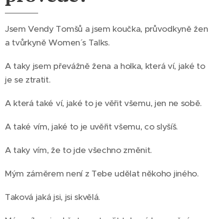
Jsem Vendy Tomšů a jsem koučka, průvodkyně žen
a tvůrkyně Women´ s Talks.
A taky jsem převážně žena a holka, která ví, jaké to
je se ztratit.
A která také ví, jaké to je věřit všemu, jen ne sobě.
A také vím, jaké to je uvěřit všemu, co slyšíš.
A taky vím, že to jde všechno změnit.
Mým záměrem není z Tebe udělat někoho jiného.
Taková jaká jsi, jsi skvělá.