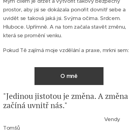
Mým cílem je držet a vytvořit takový bezpečný
prostor, aby jsi se dokázala ponořit dovnitř sebe a
uvidět se taková jaká jsi. Svýma očima. Srdcem.
Hluboce. Upřímně. A na tom začala stavět změnu,
která se promění venku.
Pokud Tě zajímá moje vzdělání a praxe, mrkni sem:
O mně
"Jedinou jistotou je změna. A změna
začíná uvnitř nás."
Vendy
Tomšů