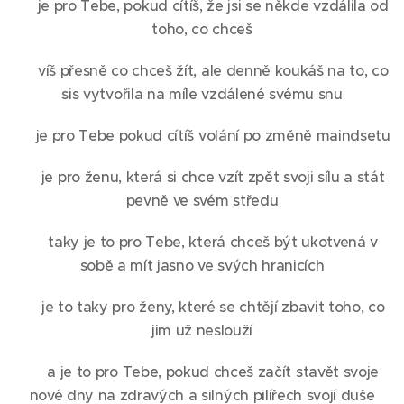
♥ je pro Tebe, pokud cítíš, že jsi se někde vzdálila od
toho, co chceš
♥ víš přesně co chceš žít, ale denně koukáš na to, co
sis vytvořila na míle vzdálené svému snu
♥ je pro Tebe pokud cítíš volání po změně maindsetu
♥ je pro ženu, která si chce vzít zpět svoji sílu a stát
pevně ve svém středu
♥ taky je to pro Tebe, která chceš být ukotvená v
sobě a mít jasno ve svých hranicích
♥ je to taky pro ženy, které se chtějí zbavit toho, co
jim už neslouží
♥ a je to pro Tebe, pokud chceš začít stavět svoje
nové dny na zdravých a silných pilířech svojí duše