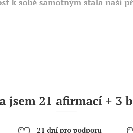
ost k sobě samotným stala naší p
la jsem 21 afirmací + 3 
21 dní pro podporu