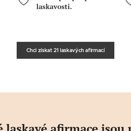
laskavosti.
Chci získat 21 laskavých afirmací
 laskavé afirmace jsou