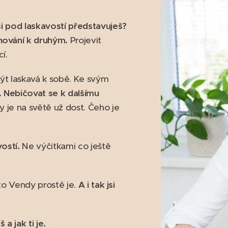
si pod laskavostí představuješ?
hování k druhým.
Projevit
í.
Být laskavá k sobě. Ke svým
.
Nebičovat se k dalšímu
ly je na světě už dost. Čeho je
vostí.
Ne výčitkami co ještě
e to Vendy prostě je.
A i tak jsi
a jak ti je.