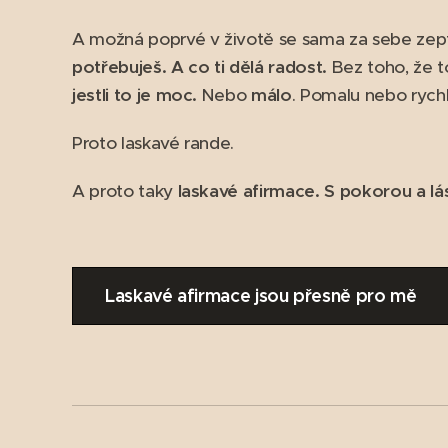
A možná poprvé v životě se sama za sebe zept
potřebuješ.
A co ti dělá radost.
Bez toho, že t
jestli to je moc.
Nebo
málo
. Pomalu nebo rychle
Proto laskavé rande.
A proto taky
laskavé afirmace.
S pokorou a lá
Laskavé afirmace jsou přesně pro mě