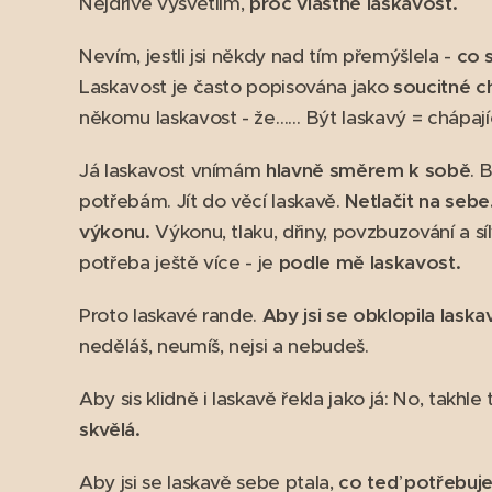
Nejdříve vysvětlím,
proč vlastně laskavost.
Nevím, jestli jsi někdy nad tím přemýšlela -
co 
Laskavost je často popisována jako
soucitné c
někomu laskavost - že…… Být laskavý = chápajíc
Já laskavost vnímám
hlavně směrem k sobě
. 
potřebám. Jít do věcí laskavě.
Netlačit na sebe
výkonu.
Výkonu, tlaku, dřiny, povzbuzování a sí
potřeba ještě více - je
podle mě laskavost.
Proto laskavé rande.
Aby jsi se obklopila laska
neděláš, neumíš, nejsi a nebudeš.
Aby sis klidně i laskavě řekla jako já: No, takhl
skvělá.
Aby jsi se laskavě sebe ptala,
co teď potřebuješ 