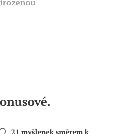
řirozenou
bonusové.
21 myšlenek směrem k