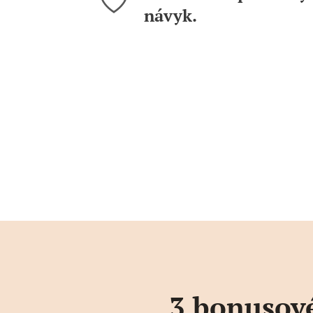
návyk.
3 bonusové