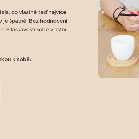
ala, co vlastně teď
nejvíce
o je špatně.
Bez hodnocení
. S laskavostí sobě vlastní.
skou k sobě.