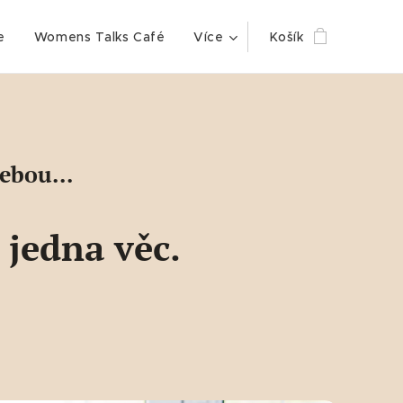
e
Womens Talks Café
Více
Košík
ebou...
 jedna věc.