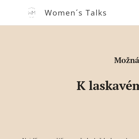
Women´s Talks
Možná 
K laskavém