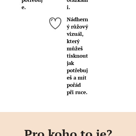
e.
i.
Nádhern
ý růžový
vizuál,
který
můžeš
tisknout
jak
potřebuj
eš a mít
pořád
při ruce.
Pro koho to je?