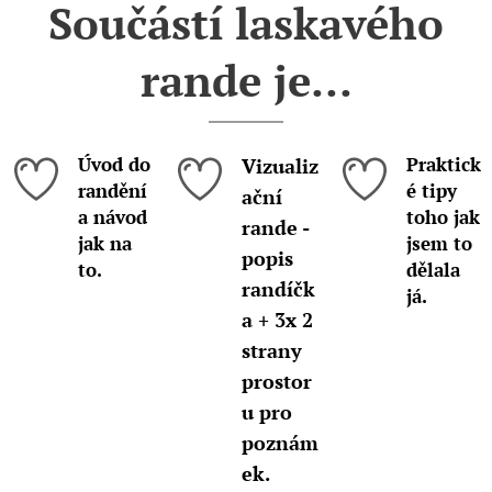
Součástí laskavého
rande je...
Úvod do
Praktick
Vizualiz
randění
é tipy
ační
a návod
toho jak
rande -
jak na
jsem to
popis
to.
dělala
randíčk
já.
a + 3x 2
strany
prostor
u pro
poznám
ek.