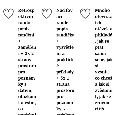
Retrosp
Naciťov
Mnoho
ektivní
ací
otevírac
rando -
rande -
ích
popis
popis
otázek a
randění
randíčka
příkladů
+
+
, jak se
zaměřen
vysvětle
ptát
í + 3x 2
ní a
sama
strany
praktick
sebe, jak
prostoru
é
si
pro
příklady
vysnít,
poznám
+ 3x 1
co chceš
ky s
strana
a jak si
datem,
prostoru
zvědomi
otázkam
pro
t, jak se
i a vším,
poznám
zrovna
co
ky, s
cítíš.
potřebuj
otázkam